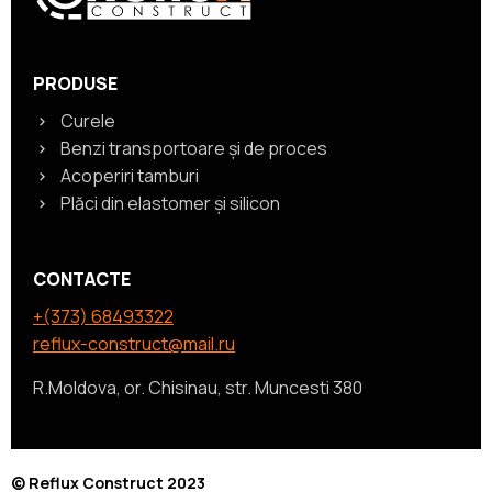
PRODUSE
Curele
Benzi transportoare şi de proces
Acoperiri tamburi
Plăci din elastomer şi silicon
CONTACTE
+(373) 68493322
reflux-construct@mail.ru
R.Moldova, or. Chisinau, str. Muncesti 380
© Reflux Construct 2023