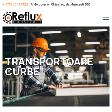
+(373) 68493322
R.Moldova, or. Chisinau, str. Muncesti 380
TRANSPORTOARE
CURBE