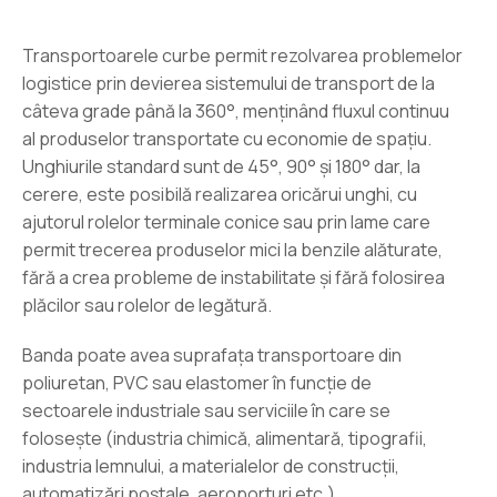
Transportoarele curbe permit rezolvarea problemelor
logistice prin devierea sistemului de transport de la
câteva grade până la 360°, menţinând fluxul continuu
al produselor transportate cu economie de spaţiu.
Unghiurile standard sunt de 45°, 90° şi 180° dar, la
cerere, este posibilă realizarea oricărui unghi, cu
ajutorul rolelor terminale conice sau prin lame care
permit trecerea produselor mici la benzile alăturate,
fără a crea probleme de instabilitate şi fără folosirea
plăcilor sau rolelor de legătură.
Banda poate avea suprafaţa transportoare din
poliuretan, PVC sau elastomer în funcţie de
sectoarele industriale sau serviciile în care se
foloseşte (industria chimică, alimentară, tipografii,
industria lemnului, a materialelor de construcţii,
automatizări poştale, aeroporturi etc.).