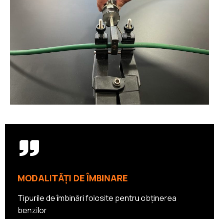
MODALITĂŢI DE ÎMBINARE
Tipurile de îmbinări folosite pentru obţinerea
benzilor